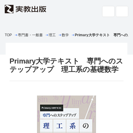
TOP
専門書・一般書
高校教科書・
理工
数学
Primary大学テキスト 専門への
副教材
検索
専門書・
一般書
Primary大学テキスト 専門へのス
書店の
方へ
テップアップ 理工系の基礎数学
会社案内
採用情報
よくあるご質問・お問い合わせ
サイトポリシー
個人情報・特定個人情報の取り扱い
教科書採択の公正確保に関する基本方針