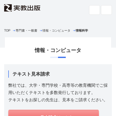
TOP
専門書・一般書
高校教科書・
情報・コンピュータ
副教材
情報科学
検索
専門書・
一般書
情報・コンピュータ
書店の
方へ
会社案内
テキスト見本請求
採用情報
よくあるご質問・お問い合わせ
弊社では、大学・専門学校・高専等の教育機関でご採
サイトポリシー
用いただくテキストを多数発行しております。
個人情報・特定個人情報の取り扱い
テキストをお探しの先生は、見本をご請求ください。
教科書採択の公正確保に関する基本方針