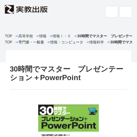
TOP
高等学校
情報
高校教科書・
情報Ⅰ・Ⅱ
30時間でマスター プレゼンテーション
副教材
検索
TOP
専門書・一般書
情報・コンピュータ
情報科学
30時間でマスタ
専門書・
一般書
30時間でマスター プレゼンテー
書店の
方へ
ション＋PowerPoint
会社案内
採用情報
よくあるご質問・お問い合わせ
サイトポリシー
個人情報・特定個人情報の取り扱い
教科書採択の公正確保に関する基本方針