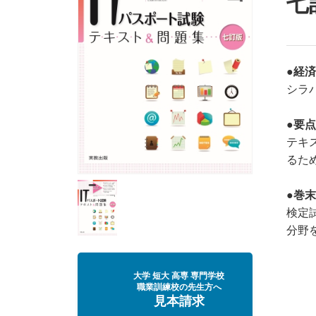
七
●経
シラ
●要
テキ
るた
●巻末
検定
分野
大学 短大 高専 専門学校
職業訓練校の先生方へ
見本請求