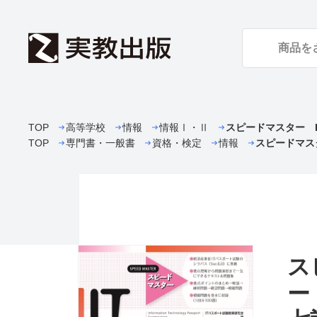
TOP
高等学校
情報
情報Ⅰ・Ⅱ
スピードマスター 
TOP
専門書・一般書
資格・検定
情報
スピードマス
ス
ー