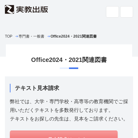
TOP
専門書・一般書
高校教科書・
Office2024・2021関連図書
副教材
検索
専門書・
一般書
Office2024・2021関連図書
書店の
方へ
会社案内
テキスト見本請求
採用情報
よくあるご質問・お問い合わせ
弊社では、大学・専門学校・高専等の教育機関でご採
サイトポリシー
用いただくテキストを多数発行しております。
個人情報・特定個人情報の取り扱い
テキストをお探しの先生は、見本をご請求ください。
教科書採択の公正確保に関する基本方針