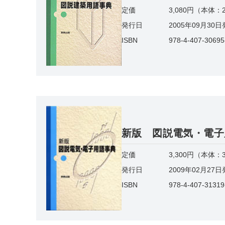
定価
3,080円（本体：2
発行日
2005年09月30
ISBN
978-4-407-30695
新版 図説電気・電子
定価
3,300円（本体：3
発行日
2009年02月27
ISBN
978-4-407-31319