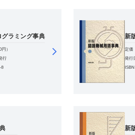
プログラミング事典
新
00円）
定価
日発行
発行
-8
ISBN
典
新