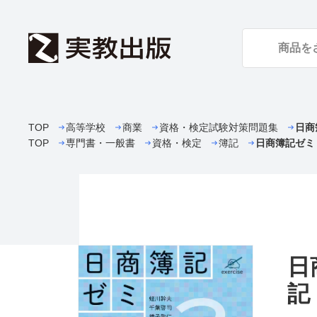
TOP
高等学校
商業
資格・検定試験対策問題集
日商
TOP
専門書・一般書
資格・検定
簿記
日商簿記ゼミ
日
記