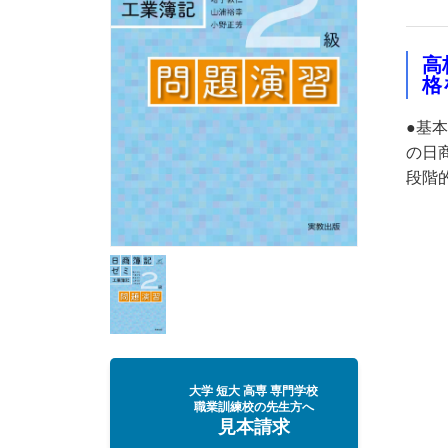
高
格
●基
の日
段階
大学 短大 高専 専門学校
職業訓練校の先生方へ
見本請求