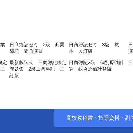
商業
日商簿記ゼミ 2級 商業
日商簿記ゼミ 3級 教
日
簿記 問題演習
本 改訂版
演
検定
最新段階式 日商簿記検定
日商簿記2級 個別原価計
日
 三
問題集 2級工業簿記 三
算・総合原価計算編
訂版
高校教科書・
指導資料・
副