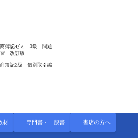
商簿記ゼミ 3級 問題
習 改訂版
商簿記2級 個別取引編
教材
専門書・
一般書
書店の方へ