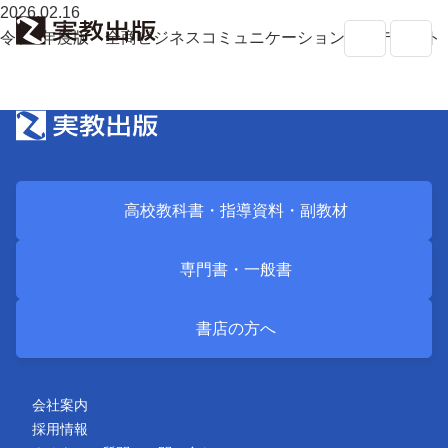
2026.02.16
令和8年度版 全商ビジネスコミュニケーション検定テキスト
高校教科書・
副教材
検索
専門書・
一般書
高校教科書・
指導資料・
副教材
書店の
方へ
専門書・
一般書
会社案内
採用情報
よくあるご質問・お問い合わせ
書店の方へ
サイトポリシー
個人情報・特定個人情報の取り扱い
教科書採択の公正確保に関する基本方針
会社案内
採用情報