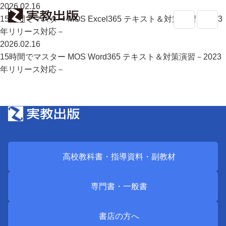
2026.02.16
15時間でマスター MOS Excel365 テキスト＆対策演習－2023
年リリース対応－
2026.02.16
15時間でマスター MOS Word365 テキスト＆対策演習－2023
高校教科書・
副教材
検索
年リリース対応－
専門書・
一般書
書店の
方へ
会社案内
採用情報
高校教科書・
指導資料・
副教材
よくあるご質問・お問い合わせ
サイトポリシー
専門書・
一般書
個人情報・特定個人情報の取り扱い
教科書採択の公正確保に関する基本方針
書店の方へ