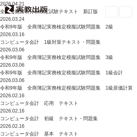
2026.04.21
全商財務諸表分析検定試験テキスト 新訂版
2026.03.24
令和9年版 全商簿記実務検定模擬試験問題集 2級
2026.03.16
高校教科書・
副教材
検索
コンピュータ会計 1級対策テキスト・問題集
2026.03.06
専門書・
一般書
令和9年版 全商簿記実務検定模擬試験問題集 3級
2026.03.06
書店の
方へ
令和9年版 全商簿記実務検定模擬試験問題集 1級会計
2026.03.06
会社案内
令和9年版 全商簿記実務検定模擬試験問題集 1級原価計算
採用情報
2026.02.16
よくあるご質問・お問い合わせ
コンピュータ会計 応用 テキスト
サイトポリシー
2026.02.16
個人情報・特定個人情報の取り扱い
コンピュータ会計 初級 テキスト・問題集
教科書採択の公正確保に関する基本方針
2026.02.16
コンピュータ会計 基本 テキスト