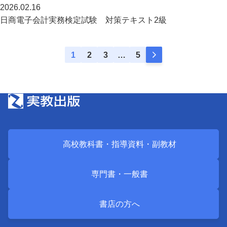
2026.02.16
日商電子会計実務検定試験 対策テキスト2級
1
2
3
…
5
高校教科書・
指導資料・
副教材
専門書・
一般書
書店の方へ