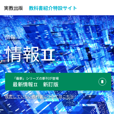
実教出版
教科書紹介特設サイト
情報
情報
II
「最新」シリーズの新刊が登場
最新情報
新訂版
II
改訂していない教科書についてはこちら