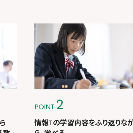
2
POINT
から
情報
の学習内容をふり返りな
I
る教
ら、学べる