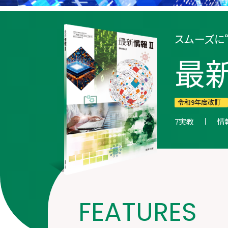
スムーズに
最
令和9年度改訂
7実教
情報
FEATURES