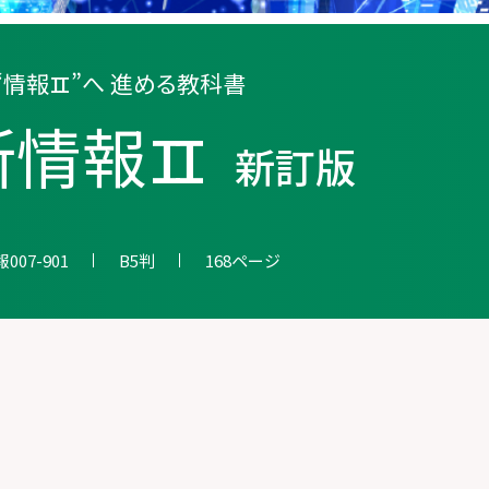
“情報
”へ
進める教科書
II
新情報
II
新訂版
007-901
B5判
168ページ