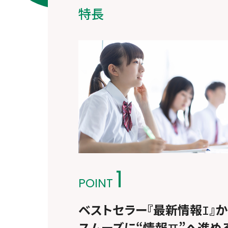
特長
1
POINT
ベストセラー『最新情報
』
I
スムーズに“情報
”へ進め