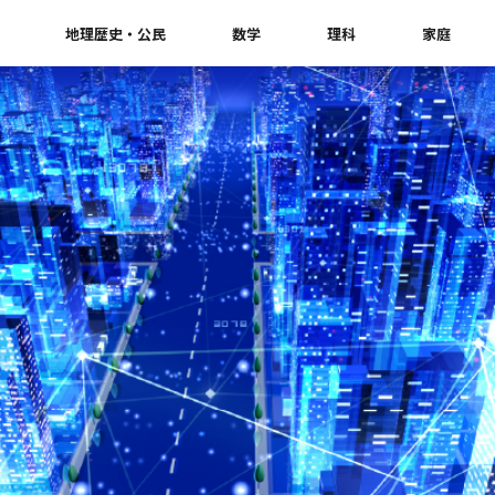
地理歴史・公民
数学
理科
家庭