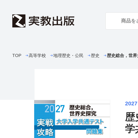
TOP
高等学校
地理歴史・公民
歴史
歴史総合，世界
20
歴
学