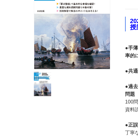
2
授
●手
率的
●共
●過
問題
10
資料
●正
丁寧