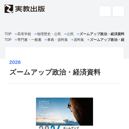
TOP
高等学校
地理歴史・公民
高校教科書・
公民
副教材
ズームアップ政治・経済資料
検索
TOP
専門書・一般書
事典・資料集
資料集
ズームアップ政治・経済
専門書・
一般書
2026
書店の
方へ
ズームアップ政治・経済資料
会社案内
採用情報
よくあるご質問・お問い合わせ
サイトポリシー
個人情報・特定個人情報の取り扱い
教科書採択の公正確保に関する基本方針