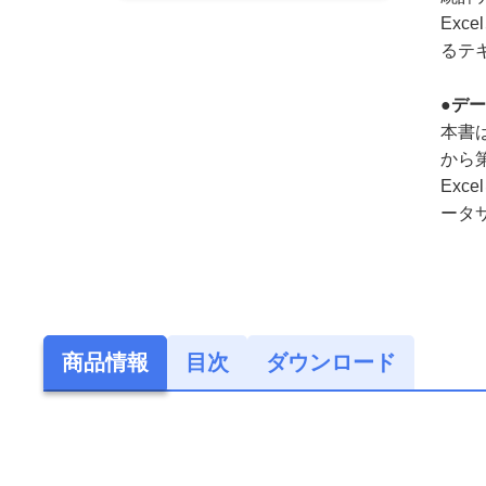
Exc
るテ
●デ
本書
から第
Ex
ータ
商品情報
目次
ダウンロード