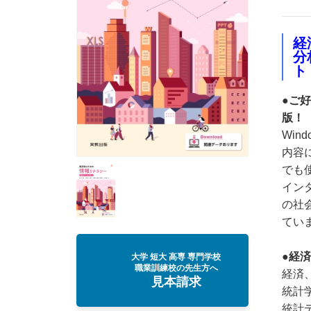
経
分
ト
●ご
版！
Win
内容に
でも
イン
の社
てい
●経
大学 短大 高専 専門学校
職業訓練校の先生方へ
経済
見本請求
統計
統計