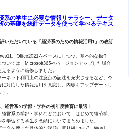
済系の学生に必要な情報リテラシー、データ
析の基礎を統計データを使って学べるテキス
好評いただいている「経済系のための情報活用1」の改訂
dows11、Office2021をベースにしつつ、基本的な操作・
ついては、Microsoft365やバージョンアップした場合
使えるように編修しました。
ターネット利用上の注意点の記述を充実させるなど、今
会に対応した情報活用を意識し、内容もアップデートし
ます。
済、経営系の学部・学科の初年度教育に最適！
、経営系の学部・学科などにおいて、はじめて経済学、
学を学習する学生を念頭においてまとめました。
データを使った具体的な課題に取り組む中で、Word、