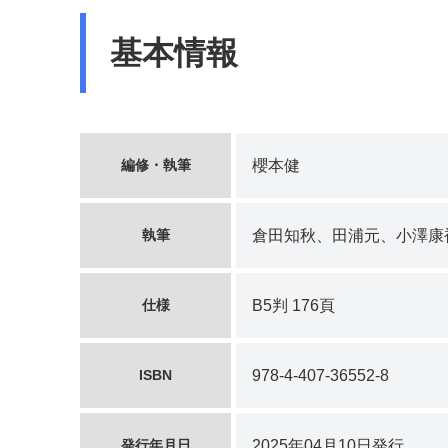
基本情報
編修・執筆
櫻本健
執筆
倉田知秋、田浦元、小澤康
仕様
B5判 176頁
ISBN
978-4-407-36552-8
発行年月日
2025年04月10日発行