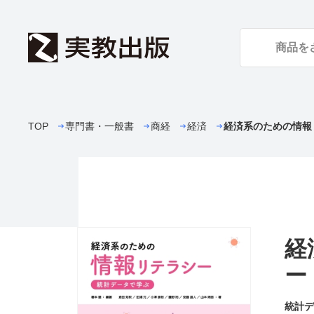
TOP
専門書・一般書
商経
経済
経済系のための情報
経
ー
統計デ