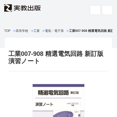
TOP
高等学校
工業
高校教科書・
電気・電子系
副教材
工業007-908 精選電気回路 新訂
検索
専門書・
一般書
工業007-908 精選電気回路 新訂版
書店の
方へ
演習ノート
会社案内
採用情報
よくあるご質問・お問い合わせ
サイトポリシー
個人情報・特定個人情報の取り扱い
教科書採択の公正確保に関する基本方針