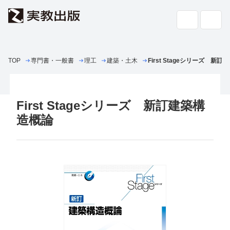
TOP
専門書・一般書
高校教科書・
理工
建築・土木
副教材
First Stageシリーズ 新
検索
専門書・
一般書
First Stageシリーズ 新訂建築構
書店の
方へ
造概論
会社案内
採用情報
よくあるご質問・お問い合わせ
サイトポリシー
個人情報・特定個人情報の取り扱い
教科書採択の公正確保に関する基本方針