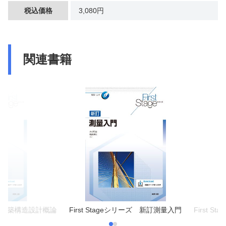
税込価格
3,080円
関連書籍
 新訂建築構造設計概論
First Stageシリーズ 新訂測量入門
First 