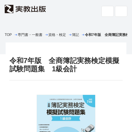
TOP
専門書・一般書
高校教科書・
資格・検定
簿記
副教材
令和7年版 全商簿記実務検
検索
専門書・
一般書
令和7年版 全商簿記実務検定模擬
書店の
方へ
試験問題集 1級会計
会社案内
採用情報
よくあるご質問・お問い合わせ
サイトポリシー
個人情報・特定個人情報の取り扱い
教科書採択の公正確保に関する基本方針