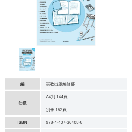
編
実教出版編修部
A4判 144頁
仕様
別冊 152頁
ISBN
978-4-407-36408-8