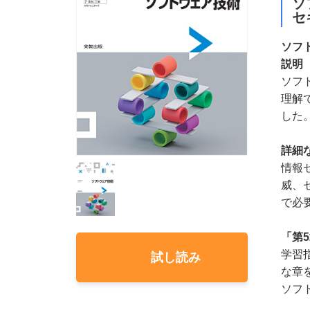
ソ
セ
ソフ
説明
ソフ
理解
した
詳細
情報
威、
で必
「第
学習
試し読み
な章
ソフ