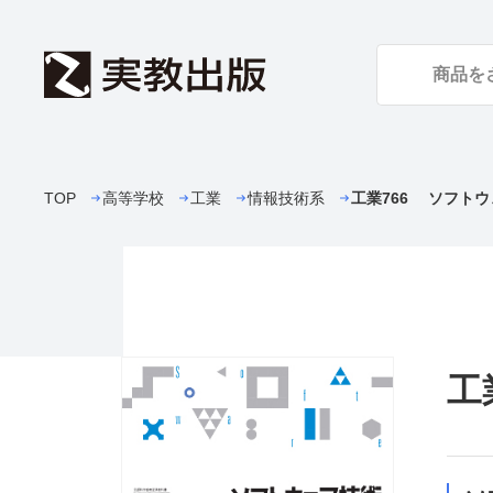
TOP
高等学校
工業
情報技術系
工業766 ソフト
工