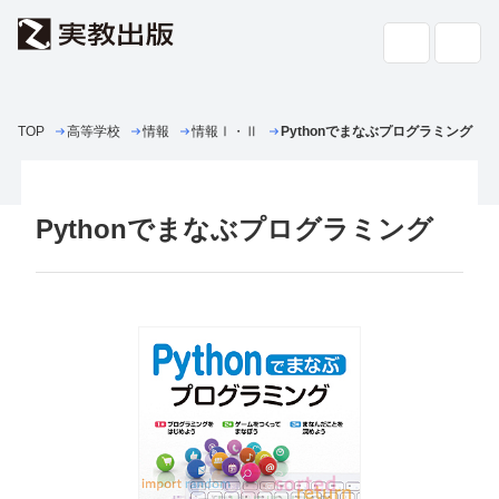
TOP
高等学校
情報
高校教科書・
情報Ⅰ・Ⅱ
Pythonでまなぶプログラミング
副教材
検索
専門書・
一般書
Pythonでまなぶプログラミング
書店の
方へ
会社案内
採用情報
よくあるご質問・お問い合わせ
サイトポリシー
個人情報・特定個人情報の取り扱い
教科書採択の公正確保に関する基本方針