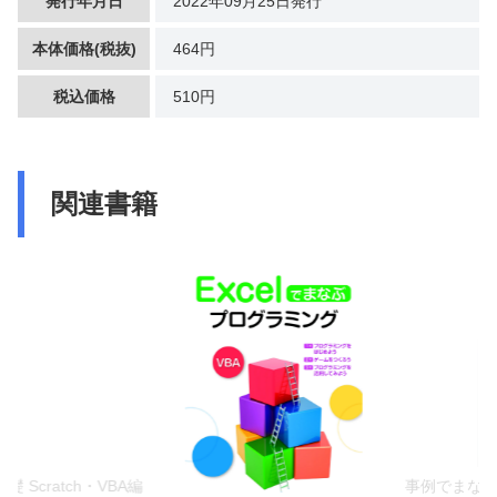
発行年月日
2022年09月25日発行
本体価格(税抜)
464円
税込価格
510円
関連書籍
Scratch・VBA編
事例でまなぶ 