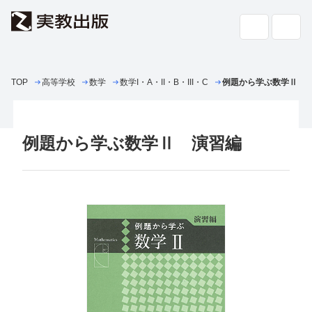
TOP
高等学校
数学
高校教科書・
数学I・A・II・B・III・C
副教材
例題から学ぶ数学Ⅱ 
検索
専門書・
一般書
例題から学ぶ数学Ⅱ 演習編
書店の
方へ
会社案内
採用情報
よくあるご質問・お問い合わせ
サイトポリシー
個人情報・特定個人情報の取り扱い
教科書採択の公正確保に関する基本方針