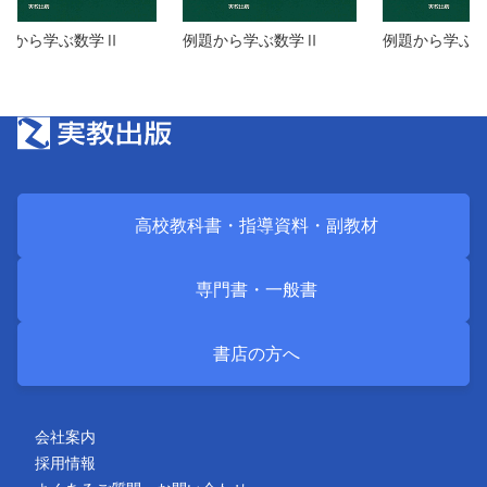
題から学ぶ数学Ⅱ
例題から学ぶ数学Ⅱ
例題から学ぶ
高校教科書・
指導資料・
副教材
専門書・
一般書
書店の方へ
会社案内
採用情報