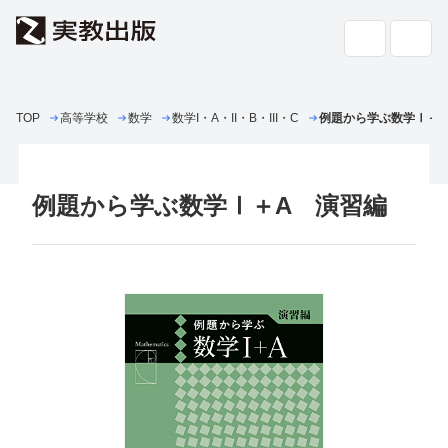
TOP
高等学校
数学
高校教科書・
数学I・A・II・B・III・C
副教材
例題から学ぶ数学Ⅰ＋
検索
専門書・
一般書
例題から学ぶ数学Ⅰ＋A 演習編
書店の
方へ
会社案内
採用情報
よくあるご質問・お問い合わせ
サイトポリシー
個人情報・特定個人情報の取り扱い
教科書採択の公正確保に関する基本方針