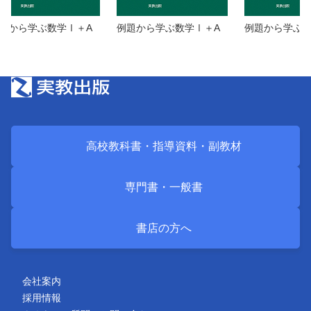
題から学ぶ数学Ⅰ＋A
例題から学ぶ数学Ⅰ＋A
例題から学ぶ数
高校教科書・
指導資料・
副教材
専門書・
一般書
書店の方へ
会社案内
採用情報