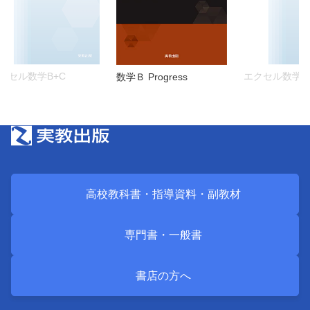
クセル数学B+C
エクセル数学B
数学Ｂ Progress
高校教科書・
指導資料・
副教材
専門書・
一般書
書店の方へ