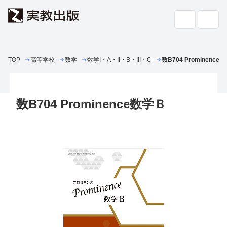
TOP
高等学校
数学
高校教科書・
数学I・A・II・B・III・C
副教材
数B704 Prominence
検索
専門書・
一般書
数B704 Prominence数学Ｂ
書店の
方へ
会社案内
採用情報
よくあるご質問・お問い合わせ
サイトポリシー
個人情報・特定個人情報の取り扱い
教科書採択の公正確保に関する基本方針