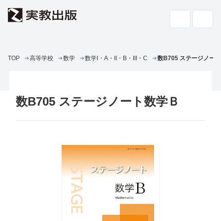
TOP
高等学校
数学
高校教科書・
数学I・A・II・B・III・C
副教材
数B705 ステージノー
検索
専門書・
一般書
数B705 ステージノート数学Ｂ
書店の
方へ
会社案内
採用情報
よくあるご質問・お問い合わせ
サイトポリシー
個人情報・特定個人情報の取り扱い
教科書採択の公正確保に関する基本方針