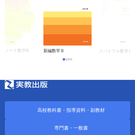
セスノート数学B
新編数学Ｂ
スパイラル数学Ｂ
高校教科書・
指導資料・
副教材
専門書・
一般書