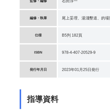
監修・編修
石田淳一
編修・執筆
尾上妥理、湯淺墾道、的場
仕様
B5判 182頁
ISBN
978-4-407-20529-9
発行年月日
2023年01月25日発行
指導資料