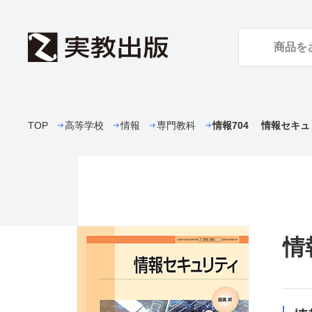
TOP
高等学校
情報
専門教科
情報704 情報セキュ
情