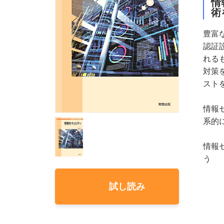
情
術
豊富
認証
れる
対策
スト
情報
系的
情報
う
試し読み