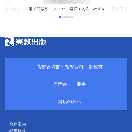
クラスパック
電子商取引 スーパー電商くん3 VerUp
電子商取引
高校教科書・
指導資料・
副教材
専門書・
一般書
書店の方へ
会社案内
採用情報