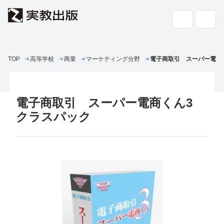
TOP
高等学校
商業
高校教科書・
マーケティング分野
副教材
電子商取引 スーパー電商
検索
専門書・
一般書
電子商取引 スーパー電商くん3
書店の
方へ
クラスパック
会社案内
採用情報
よくあるご質問・お問い合わせ
サイトポリシー
個人情報・特定個人情報の取り扱い
教科書採択の公正確保に関する基本方針