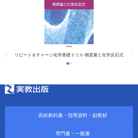
反応
リピート＆チャージ化学基礎ドリル 物質量と化学反応式
リ
高校教科書・
指導資料・
副教材
専門書・
一般書