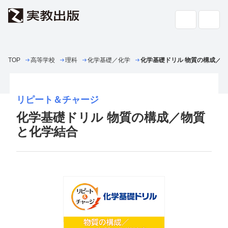
TOP
高等学校
理科
高校教科書・
化学基礎／化学
副教材
化学基礎ドリル 物質の構成／
検索
専門書・
一般書
リピート＆チャージ
化学基礎ドリル 物質の構成／物質
書店の
方へ
と化学結合
会社案内
採用情報
よくあるご質問・お問い合わせ
サイトポリシー
個人情報・特定個人情報の取り扱い
教科書採択の公正確保に関する基本方針