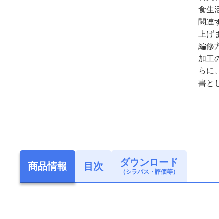
食生
関連
上げ
編修
加工
らに
書と
ダウンロード
商品情報
目次
（シラバス・評価等）