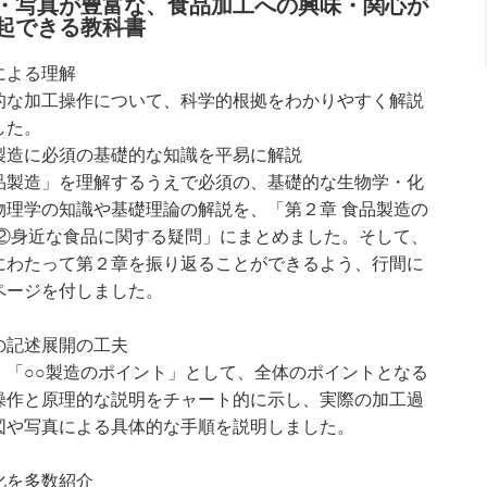
・写真が豊富な、食品加工への興味・関心が
起できる教科書
による理解
的な加工操作について、科学的根拠をわかりやすく解説
した。
製造に必須の基礎的な知識を平易に解説
品製造」を理解するうえで必須の、基礎的な生物学・化
物理学の知識や基礎理論の解説を、「第２章 食品製造の
 ②身近な食品に関する疑問」にまとめました。そして、
にわたって第２章を振り返ることができるよう、行間に
ページを付しました。
の記述展開の工夫
、「○○製造のポイント」として、全体のポイントとなる
操作と原理的な説明をチャート的に示し、実際の加工過
図や写真による具体的な手順を説明しました。
化を多数紹介