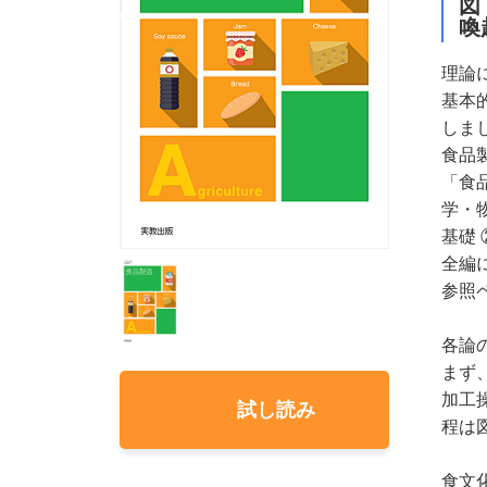
図
喚
理論
基本
しま
食品
「食
学・
基礎
全編
参照
各論
まず
加工
試し読み
程は
食文