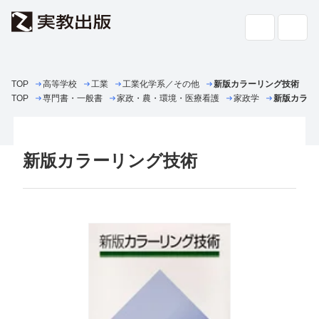
TOP
高等学校
工業
高校教科書・
工業化学系／その他
副教材
新版カラーリング技術
検索
TOP
専門書・一般書
家政・農・環境・医療看護
家政学
新版カラー
専門書・
一般書
新版カラーリング技術
書店の
方へ
会社案内
採用情報
よくあるご質問・お問い合わせ
サイトポリシー
個人情報・特定個人情報の取り扱い
教科書採択の公正確保に関する基本方針