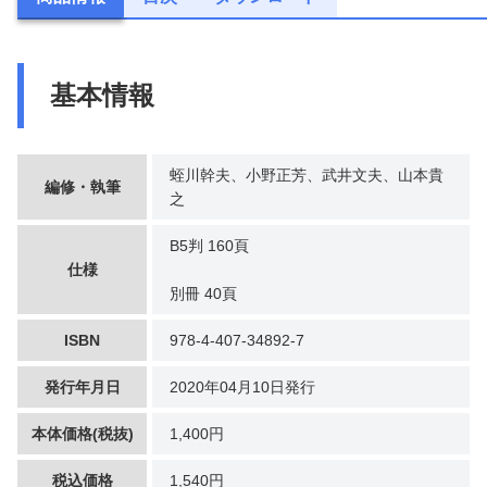
基本情報
蛭川幹夫、小野正芳、武井文夫、山本貴
編修・執筆
之
B5判 160頁
仕様
別冊 40頁
ISBN
978-4-407-34892-7
発行年月日
2020年04月10日発行
本体価格(税抜)
1,400円
税込価格
1,540円