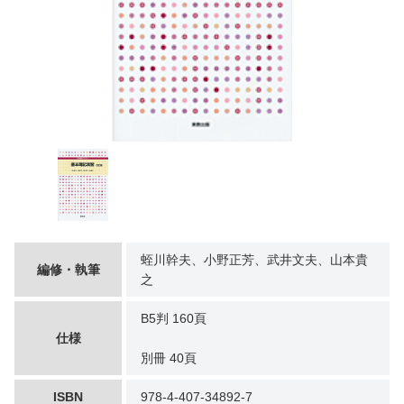
蛭川幹夫、小野正芳、武井文夫、山本貴
編修・執筆
之
B5判 160頁
仕様
別冊 40頁
ISBN
978-4-407-34892-7