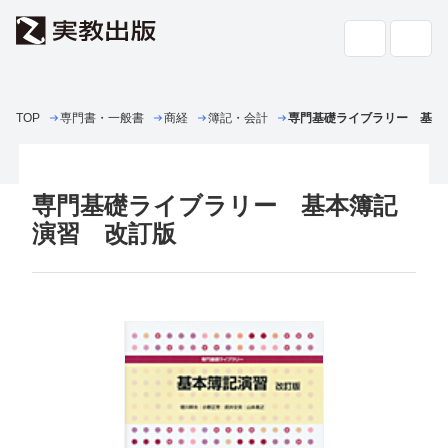
TOP
専門書・一般書
高校教科書・
商経
簿記・会計
副教材
専門基礎ライブラリー 基本
検索
専門書・
一般書
専門基礎ライブラリー 基本簿記
書店の
方へ
演習 改訂版
会社案内
採用情報
よくあるご質問・お問い合わせ
サイトポリシー
個人情報・特定個人情報の取り扱い
教科書採択の公正確保に関する基本方針