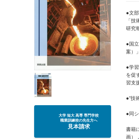
●文
「技
研究
●国
案）
●学
を促
習支
●“
●同
大学 短大 高専 専門学校
職業訓練校の先生方へ
見本請求
書籍
画）