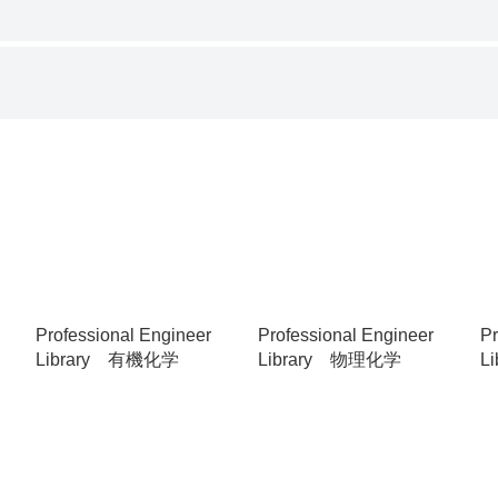
Professional Engineer
Professional Engineer
Pr
Library 有機化学
Library 物理化学
L