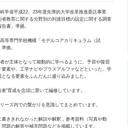
部科学省平成22、23年度先導的大学改革推進委託事業
術者教育に関する分野別の到達目標の設定に関する調査
報告書」準拠。
立高等専門学校機構「モデルコアカリキュラム（試
」準拠。
習者が主体となって能動的に学べるように、予習や復習
す要素や、工学ナビやプラスアルファなどといった、学
援となる要素をふんだんに盛り込みました。
技術者”育成を念頭に置いて編修しています。
シリーズ内での繋がりを意識してまとめています。
に書ききれなかった解説や解釈，参考資料（写真や動
，問題の解答や補充問題などを掲載しています。