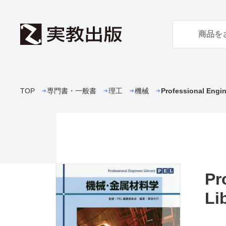
TOP
専門書・一般書
理工
機械
Professional E
Pr
L