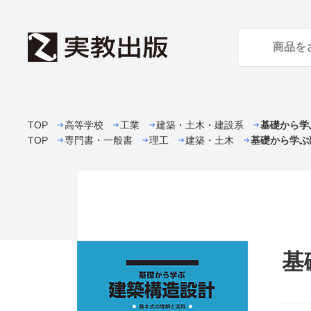
TOP
高等学校
工業
建築・土木・建設系
基礎から学
TOP
専門書・一般書
理工
建築・土木
基礎から学ぶ
基