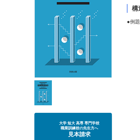
構
●例
大学 短大 高専 専門学校
職業訓練校の先生方へ
見本請求