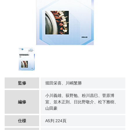
監修
堀田栄喜、川嶋繁勝
小川義雄、荻野勉、粉川昌巳、菅原博
編修
宣、並木正則、日比野敬介、松下雅樹、
山田豪
仕様
A5判 224頁