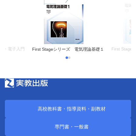
 電気・電子入門
First S
First Stageシリーズ 電気理論基礎１
高校教科書・
指導資料・
副教材
専門書・
一般書