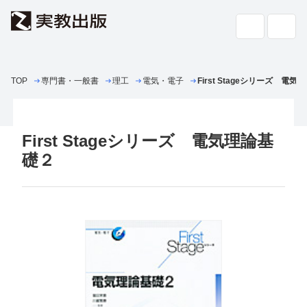
TOP
専門書・一般書
高校教科書・
理工
電気・電子
副教材
First Stageシリーズ 電
検索
専門書・
一般書
First Stageシリーズ 電気理論基
書店の
方へ
礎２
会社案内
採用情報
よくあるご質問・お問い合わせ
サイトポリシー
個人情報・特定個人情報の取り扱い
教科書採択の公正確保に関する基本方針