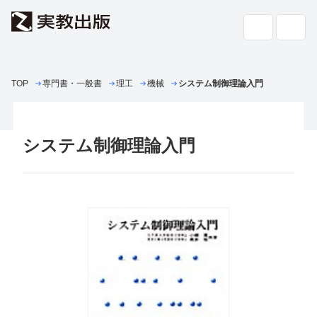
TOP
専門書・一般書
高校教科書・
理工
機械
システム制御理論入門
副教材
検索
専門書・
一般書
システム制御理論入門
書店の
方へ
会社案内
採用情報
よくあるご質問・お問い合わせ
サイトポリシー
個人情報・特定個人情報の取り扱い
教科書採択の公正確保に関する基本方針