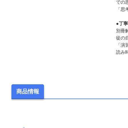
での
「思
●丁
別冊
徒の
「演
読み
商品情報