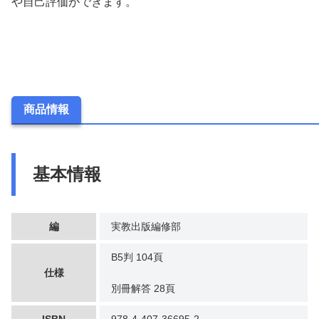
や自己評価ができます。
商品情報
基本情報
編
実教出版編修部
B5判 104頁
仕様
別冊解答 28頁
ISBN
978-4-407-36695-2