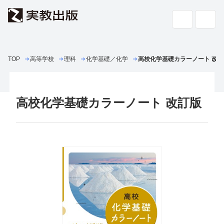
TOP
高等学校
理科
高校教科書・
化学基礎／化学
副教材
高校化学基礎カラーノート 改訂
検索
専門書・
一般書
高校化学基礎カラーノート 改訂版
書店の
方へ
会社案内
採用情報
よくあるご質問・お問い合わせ
サイトポリシー
個人情報・特定個人情報の取り扱い
教科書採択の公正確保に関する基本方針