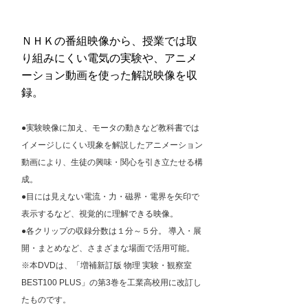
ＮＨＫの番組映像から、授業では取
り組みにくい電気の実験や、アニメ
ーション動画を使った解説映像を収
録。
●実験映像に加え、モータの動きなど教科書では
イメージしにくい現象を解説したアニメーション
動画により、生徒の興味・関心を引き立たせる構
成。
●目には見えない電流・力・磁界・電界を矢印で
表示するなど、視覚的に理解できる映像。
●各クリップの収録分数は１分～５分。 導入・展
開・まとめなど、さまざまな場面で活用可能。
※本DVDは、「増補新訂版 物理 実験・観察室
BEST100 PLUS」の第3巻を工業高校用に改訂し
たものです。