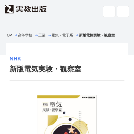
TOP
高等学校
工業
高校教科書・
電気・電子系
副教材
新版電気実験・観察室
検索
専門書・
一般書
NHK
新版電気実験・観察室
書店の
方へ
会社案内
採用情報
よくあるご質問・お問い合わせ
サイトポリシー
個人情報・特定個人情報の取り扱い
教科書採択の公正確保に関する基本方針