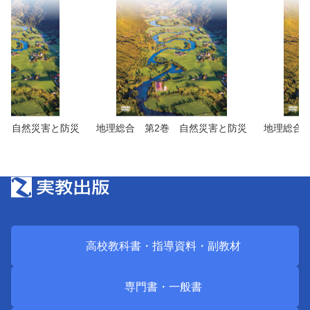
巻 自然災害と防災
地理総合 第2巻 自然災害と防災
地理総合
高校教科書・
指導資料・
副教材
専門書・
一般書