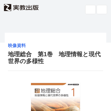
高校教科書・
副教材
検索
専門書・
一般書
映像資料
地理総合 第1巻 地理情報と現代
書店の
方へ
世界の多様性
会社案内
採用情報
よくあるご質問・お問い合わせ
サイトポリシー
個人情報・特定個人情報の取り扱い
教科書採択の公正確保に関する基本方針