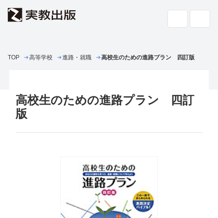
TOP
高等学校
進路・就職
高校教科書・
高校生のための進路プラン 四訂版
副教材
検索
専門書・
一般書
高校生のための進路プラン 四訂
書店の
方へ
版
会社案内
採用情報
よくあるご質問・お問い合わせ
サイトポリシー
個人情報・特定個人情報の取り扱い
教科書採択の公正確保に関する基本方針