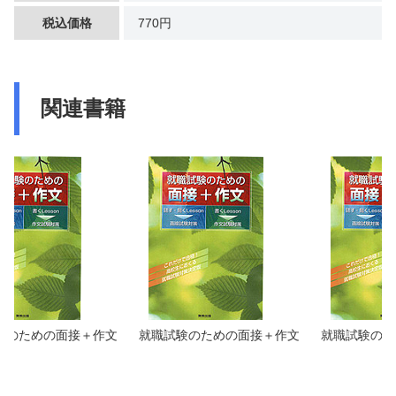
税込価格
770円
関連書籍
験のための面接＋作文
就職試験のための面接＋作文
就職試験のた